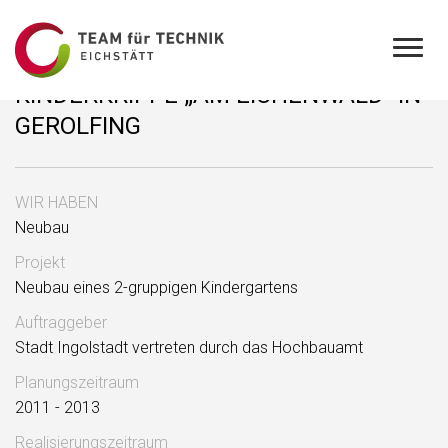
KINDERKRIPPE „AM EICHENWALD“ IN
GEROLFING
WIR HABEN
Neubau
Projekt
Neubau eines 2-gruppigen Kindergartens
Auftraggeber
Stadt Ingolstadt vertreten durch das Hochbauamt
Planungszeitraum
2011 - 2013
Realisierungszeitraum